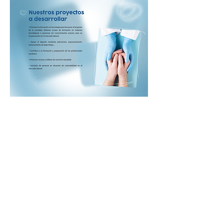
nuestros
embajadores
ÚNETE
próximos
eventos