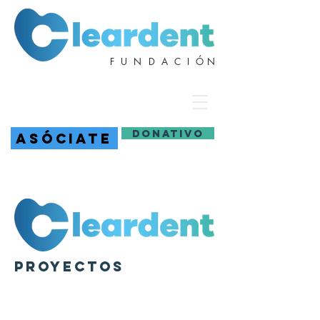
F U N D A C I Ó N
DONATIVO
ASÓCIATE
proyectos