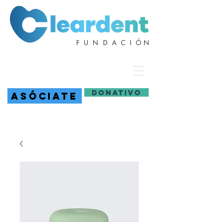
F U N D A C I Ó N
DONATIVO
ASÓCIATE